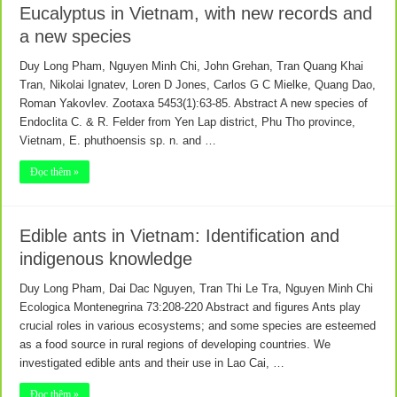
Eucalyptus in Vietnam, with new records and
a new species
Duy Long Pham, Nguyen Minh Chi, John Grehan, Tran Quang Khai
Tran, Nikolai Ignatev, Loren D Jones, Carlos G C Mielke, Quang Dao,
Roman Yakovlev. Zootaxa 5453(1):63-85. Abstract A new species of
Endoclita C. & R. Felder from Yen Lap district, Phu Tho province,
Vietnam, E. phuthoensis sp. n. and …
Đọc thêm »
Edible ants in Vietnam: Identification and
indigenous knowledge
Duy Long Pham, Dai Dac Nguyen, Tran Thi Le Tra, Nguyen Minh Chi
Ecologica Montenegrina 73:208-220 Abstract and figures Ants play
crucial roles in various ecosystems; and some species are esteemed
as a food source in rural regions of developing countries. We
investigated edible ants and their use in Lao Cai, …
Đọc thêm »