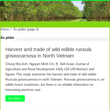
Home
/
Ấn phẩm
(page 4)
Ấn phẩm
Harvest and trade of wild edible russula
griseocarnosa in North Vietnam
Chung Nhu Anh, Nguyen Minh Chi, B. Dell Asian Journal of
Agriculture and Rural Development 14(4):128-139 Abstract and
figures This study examines the harvest and trade of wild edible
Russula griseocarnosa in north Vietnam. Russula griseocarnosa is an
edible forest mushroom, but there is no reliable information on
harvesting practices and …
Đọc thêm »