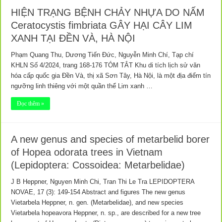
HIỆN TRẠNG BỆNH CHẢY NHỰA DO NẤM
Ceratocystis fimbriata GÂY HẠI CÂY LIM
XANH TẠI ĐỀN VÀ, HÀ NỘI
Phạm Quang Thu, Dương Tiến Đức, Nguyễn Minh Chí, Tạp chí
KHLN Số 4/2024, trang 168-176 TÓM TẮT Khu di tích lịch sử văn
hóa cấp quốc gia Đền Và, thị xã Sơn Tây, Hà Nội, là một địa điểm tín
ngưỡng linh thiêng với một quần thể Lim xanh …
Đọc thêm »
A new genus and species of metarbelid borer
of Hopea odorata trees in Vietnam
(Lepidoptera: Cossoidea: Metarbelidae)
J B Heppner, Nguyen Minh Chi, Tran Thi Le Tra LEPIDOPTERA
NOVAE, 17 (3): 149-154 Abstract and figures The new genus
Vietarbela Heppner, n. gen. (Metarbelidae), and new species
Vietarbela hopeavora Heppner, n. sp., are described for a new tree