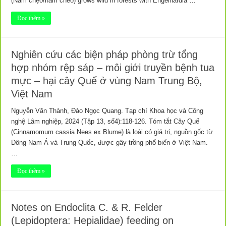
(Nấm chẹo/nam cheo) grows wild in forests with Engelhardia …
Đọc thêm »
Nghiên cứu các biện pháp phòng trừ tổng
hợp nhóm rệp sáp – môi giới truyền bệnh tua
mực – hại cây Quế ở vùng Nam Trung Bộ,
Việt Nam
Nguyễn Văn Thành, Đào Ngọc Quang. Tạp chí Khoa học và Công
nghệ Lâm nghiệp, 2024 (Tập 13, số4):118-126. Tóm tắt Cây Quế
(Cinnamomum cassia Nees ex Blume) là loài có giá trị, nguồn gốc từ
Đông Nam Á và Trung Quốc, được gây trồng phổ biến ở Việt Nam.
…
Đọc thêm »
Notes on Endoclita C. & R. Felder
(Lepidoptera: Hepialidae) feeding on