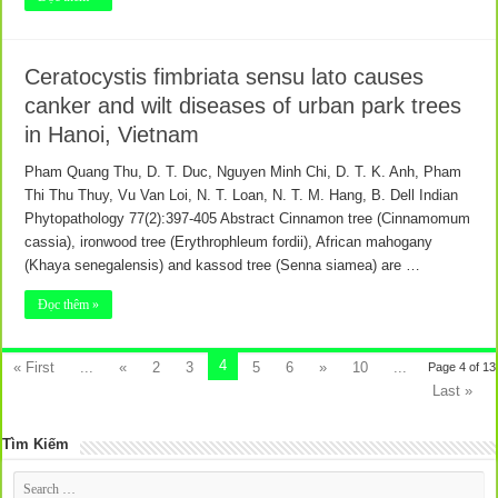
Ceratocystis fimbriata sensu lato causes
canker and wilt diseases of urban park trees
in Hanoi, Vietnam
Pham Quang Thu, D. T. Duc, Nguyen Minh Chi, D. T. K. Anh, Pham
Thi Thu Thuy, Vu Van Loi, N. T. Loan, N. T. M. Hang, B. Dell Indian
Phytopathology 77(2):397-405 Abstract Cinnamon tree (Cinnamomum
cassia), ironwood tree (Erythrophleum fordii), African mahogany
(Khaya senegalensis) and kassod tree (Senna siamea) are …
Đọc thêm »
4
« First
...
«
2
3
5
6
»
10
...
Page 4 of 13
Last »
Tìm Kiếm