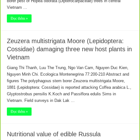
borer pest of Hopea odorata (Dipterocarpaceae) trees in central
Vietnam …
Đọc thêm »
Zeuzera multistrigata Moore (Lepidoptera:
Cossidae) damaging three new host plants in
Vietnam
Giang Thi Thanh, Luu The Trung, Ngo Van Cam, Nguyen Duc Kien,
Nguyen Minh Chi. Ecologica Montenegrina 77:200-210 Abstract and
figures The polyphagous stem borer Zeuzera multistrigata Moore,
1881 (Lepidoptera: Cossidae) is reported attacking Coffea arabica L.,
Glyptostrobus pensilis K.Koch and Passiflora edulis Sims in
Vietnam. Field surveys in Dak Lak …
Đọc thêm »
Nutritional value of edible Russula