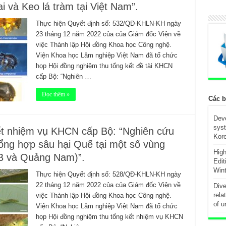
lai và Keo lá tràm tại Việt Nam”.
Thực hiện Quyết định số: 532/QĐ-KHLN-KH ngày
23 tháng 12 năm 2022 của của Giám đốc Viện về
việc Thành lập Hội đồng Khoa học Công nghệ.
Viện Khoa học Lâm nghiệp Việt Nam đã tổ chức
họp Hội đồng nghiệm thu tổng kết đề tài KHCN
cấp Bộ: “Nghiên …
Đọc thêm »
Các b
Deve
syst
ết nhiệm vụ KHCN cấp Bộ: “Nghiên cứu
Kore
tổng hợp sâu hại Quế tại một số vùng
High
B và Quảng Nam)”.
Edi
Wint
Thực hiện Quyết định số: 528/QĐ-KHLN-KH ngày
22 tháng 12 năm 2022 của của Giám đốc Viện về
Dive
rela
việc Thành lập Hội đồng Khoa học Công nghệ.
of u
Viện Khoa học Lâm nghiệp Việt Nam đã tổ chức
họp Hội đồng nghiệm thu tổng kết nhiệm vụ KHCN