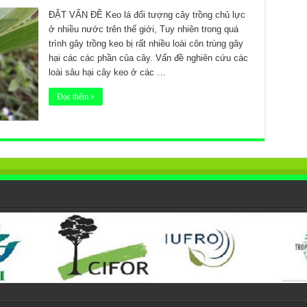
ĐẶT VẤN ĐỀ Keo lá đối tượng cây trồng chủ lực
ở nhiều nước trên thế giới, Tuy nhiên trong quá
trình gây trồng keo bị rất nhiều loài côn trùng gây
hại các các phần của cây. Vấn đề nghiên cứu các
loài sâu hại cây keo ở các …
Đọc thêm »