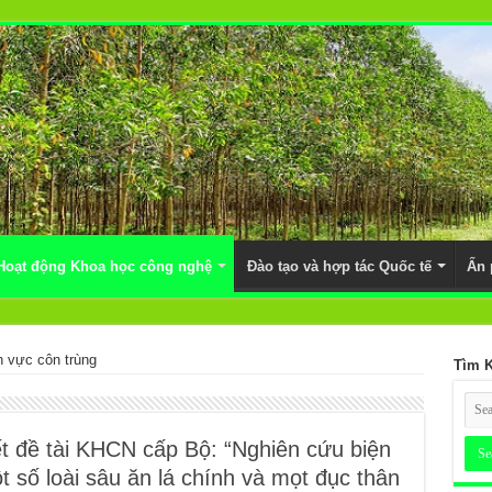
Hoạt động Khoa học công nghệ
Đào tạo và hợp tác Quốc tế
Ấn
h vực côn trùng
Tìm 
t đề tài KHCN cấp Bộ: “Nghiên cứu biện
 số loài sâu ăn lá chính và mọt đục thân