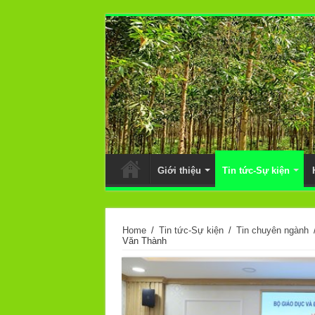
Giới thiệu
Tin tức-Sự kiện
Home
/
Tin tức-Sự kiện
/
Tin chuyên ngành
Văn Thành