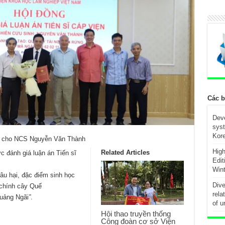
Các b
Deve
syst
Kore
ện cho NCS Nguyễn Văn Thành
High
Related Articles
 đánh giá luận án Tiến sĩ
Edi
Wint
âu hại, đặc điểm sinh học
Dive
 chính cây Quế
rela
uảng Ngãi
”
.
of u
Hội thao truyền thống
Công đoàn cơ sở Viện